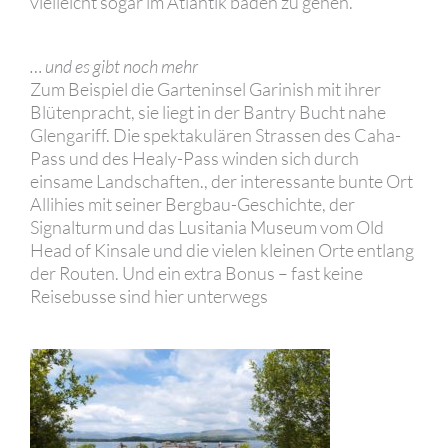
vielleicht sogar im Atlantik baden zu gehen.
… und es gibt noch mehr
Zum Beispiel die Garteninsel Garinish mit ihrer
Blütenpracht, sie liegt in der Bantry Bucht nahe
Glengariff. Die spektakulären Strassen des Caha-
Pass und des Healy-Pass winden sich durch
einsame Landschaften., der interessante bunte Ort
Allihies mit seiner Bergbau-Geschichte, der
Signalturm und das Lusitania Museum vom Old
Head of Kinsale und die vielen kleinen Orte entlang
der Routen. Und ein extra Bonus – fast keine
Reisebusse sind hier unterwegs