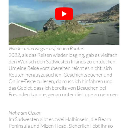
Wieder unterwegs – auf neuen Routen
2022, als das Reisen wieder losging, gab es vielfach
den Wunsch den Südwesten Irlands zu entdecken.
Um eine Reise vorzubereiten reicht es nicht, sich
Routen herauszusuchen, Geschichtsbücher und
Online-Texte zu lesen, da muss ich hinfahren und
das Gebiet, dass ich bereits von Besuchen bei
Freunden kannte, genau unter die Lupe zu nehmen.
Nahe am Ozean
Im Südwesten gibt es zwei Halbinseln, die Beara
Peninsula und Mizen Head. Sicherlich liebt Ihr so