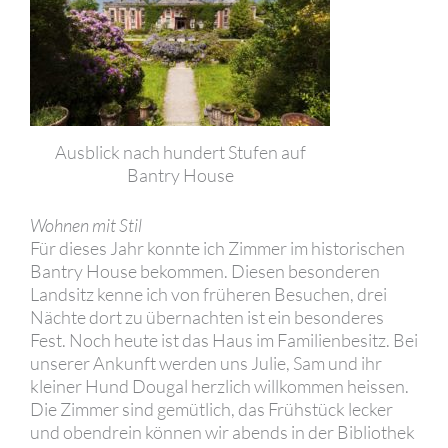
Ausblick nach hundert Stufen auf
Bantry House
Wohnen mit Stil
Für dieses Jahr konnte ich Zimmer im historischen
Bantry House bekommen. Diesen besonderen
Landsitz kenne ich von früheren Besuchen, drei
Nächte dort zu übernachten ist ein besonderes
Fest. Noch heute ist das Haus im Familienbesitz. Bei
unserer Ankunft werden uns Julie, Sam und ihr
kleiner Hund Dougal herzlich willkommen heissen.
Die Zimmer sind gemütlich, das Frühstück lecker
und obendrein können wir abends in der Bibliothek